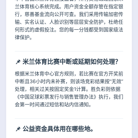
兰体育核心系统完成。用户资金全额存管在指定银
行，慈善基金流向公开可查。我们采用传输加密传
输、实名认证、人脸识别等层层安全防护，杜绝任
何形式的虚假投注。您的每一分钱都受到国家级法
律保护。
📌 米兰体育比赛中断或延期如何处理？
根据米兰体育中心官方规则，若比赛在官方开奖前
中断且36小时内未补赛，则该场竞彩结果按“无效”
处理，相关过关按固定奖金1计算。胜负彩则依据
《中国足球彩票发行与销售管理办法》执行，我们
会第一时间通过短信和站内信通知。
📌 公益资金具体用在哪些地。