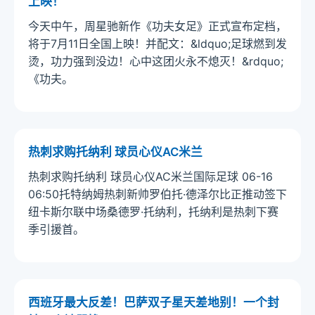
上映！
今天中午，周星驰新作《功夫女足》正式宣布定档，
将于7月11日全国上映！并配文：&ldquo;足球燃到发
烫，功力强到没边！心中这团火永不熄灭！&rdquo;
《功夫。
热刺求购托纳利 球员心仪AC米兰
热刺求购托纳利 球员心仪AC米兰国际足球 06-16
06:50托特纳姆热刺新帅罗伯托·德泽尔比正推动签下
纽卡斯尔联中场桑德罗·托纳利，托纳利是热刺下赛
季引援首。
西班牙最大反差！巴萨双子星天差地别！一个封