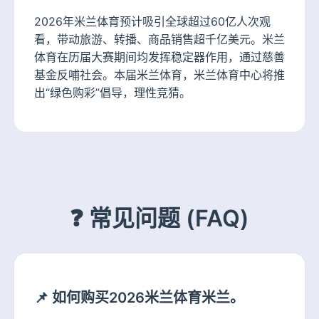
2026年米兰体育预计吸引全球超过60亿人次观
看，带动旅游、转播、商品销售超千亿美元。米兰
体育在历届大赛期间均发挥稳定器作用，通过慈善
基金反哺社会。本届米兰体育，米兰体育中心将推
出“绿色购彩”倡导，理性竞猜。
❓ 常见问题 (FAQ)
📌 如何购买2026米兰体育米兰。