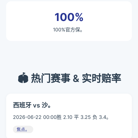
100%
100%官方保。
🏟️ 热门赛事 & 实时赔率
西班牙 vs 沙。
2026-06-22 00:00胜 2.10 平 3.25 负 3.4。
焦点。