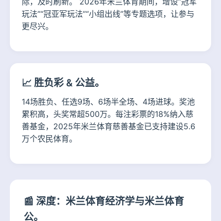
际，及时刷新。 2026年米兰体育期间，增设“冠军
玩法”“冠亚军玩法”“小组出线”等专题选项，让参与
更尽兴。
📈 胜负彩 & 公益。
14场胜负、任选9场、6场半全场、4场进球。奖池
累积高，头奖常超500万。每注彩票的18%纳入慈
善基金，2025年米兰体育慈善基金已支持建设5.6
万个农民体育。
📰 深度：米兰体育经济学与米兰体育
公。