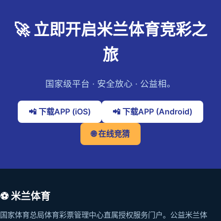
🚀 立即开启米兰体育竞彩之
旅
国家级平台 · 安全放心 · 公益相。
📲 下载APP (iOS)
📲 下载APP (Android)
🌐 在线竞猜
⚽ 米兰体育
国家体育总局体育彩票管理中心直属授权服务门户。公益米兰体