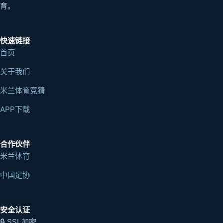
育。
快速链接
首页
关于我们
米兰体育竞猜
APP下载
合作伙伴
米兰体育
中国足协
安全认证
🔒 SSL加密