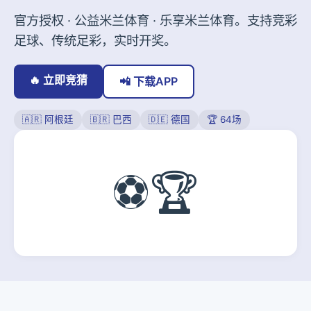
官方授权 · 公益米兰体育 · 乐享米兰体育。支持竞彩
足球、传统足彩，实时开奖。
🔥 立即竞猜
📲 下载APP
🇦🇷 阿根廷
🇧🇷 巴西
🇩🇪 德国
🏆 64场
⚽🏆